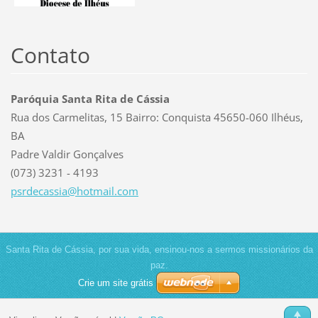
Contato
Paróquia Santa Rita de Cássia
Rua dos Carmelitas, 15 Bairro: Conquista 45650-060 Ilhéus,
BA
Padre Valdir Gonçalves
(073) 3231 - 4193
psrdecas
sia@hotm
ail.com
Santa Rita de Cássia, por sua vida, ensinou-nos a sermos missionários da
paz.
Crie um site grátis