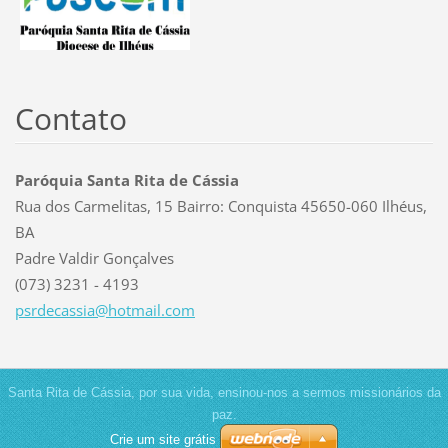
Contato
Paróquia Santa Rita de Cássia
Rua dos Carmelitas, 15 Bairro: Conquista 45650-060 Ilhéus,
BA
Padre Valdir Gonçalves
(073) 3231 - 4193
psrdecas
sia@hotm
ail.com
Santa Rita de Cássia, por sua vida, ensinou-nos a sermos missionários da
paz.
Crie um site grátis