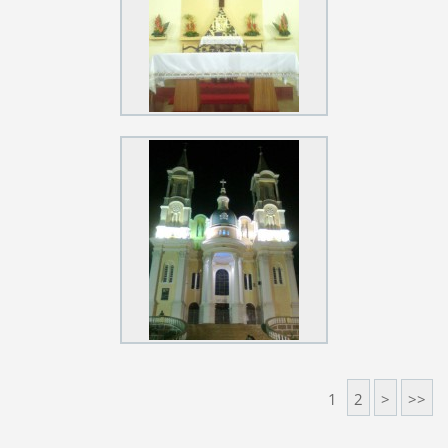
1
2
>
>>