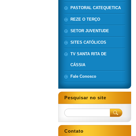
PASTORAL CATEQUETICA
REZE O TERÇO
SETOR JUVENTUDE
SITES CATÓLICOS
TV SANTA RITA DE
CÁSSIA
Fale Conosco
Pesquisar no site
Contato