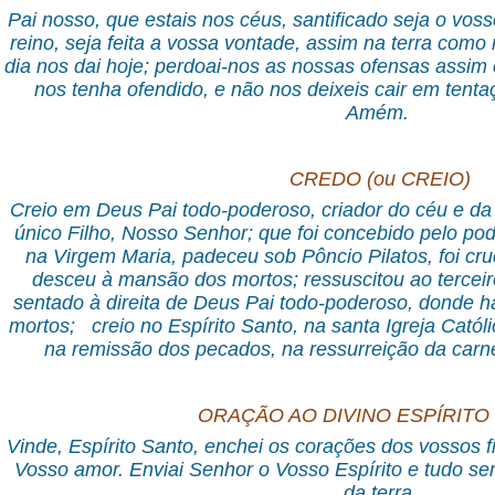
Pai nosso, que estais nos céus, santificado seja o vo
reino, seja feita a vossa vontade, assim na terra com
dia nos dai hoje; perdoai-nos as nossas ofensas ass
nos tenha ofendido, e não nos deixeis cair em tenta
Amém.
CREDO (ou CREIO)
Creio em Deus Pai todo-poderoso, criador do céu e da 
único Filho, Nosso Senhor; que foi concebido pelo pod
na Virgem Maria, padeceu sob Pôncio Pilatos, foi cru
desceu à mansão dos mortos; ressuscitou ao terceiro
sentado à direita de Deus Pai todo-poderoso, donde há 
mortos; creio no Espírito Santo, na santa Igreja Cató
na remissão dos pecados, na ressurreição da carn
ORAÇÃO AO DIVINO ESPÍRITO
Vinde, Espírito Santo, enchei os corações dos vossos f
Vosso amor. Enviai Senhor o Vosso Espírito e tudo ser
da terra.