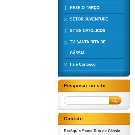
REZE O TERÇO
SETOR JUVENTUDE
SITES CATÓLICOS
TV SANTA RITA DE
CÁSSIA
Fale Conosco
Pesquisar no site
Contato
Paróquia Santa Rita de Cássia