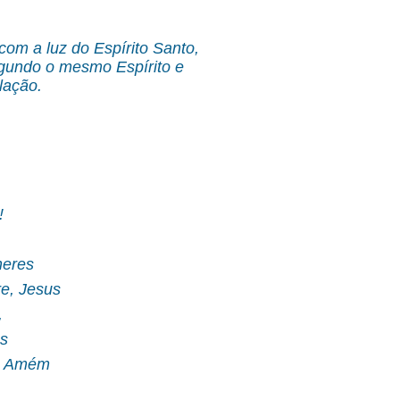
com a luz do Espírito Santo,
egundo o mesmo Espírito e
lação.
!
heres
re, Jesus
,
s
e. Amém