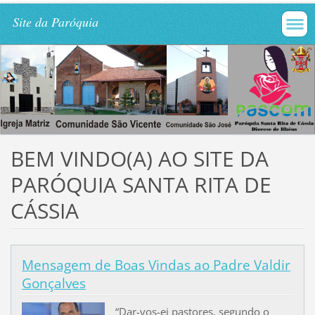
Site da Paróquia
BEM VINDO(A) AO SITE DA
PARÓQUIA SANTA RITA DE
CÁSSIA
Mensagem de Boas Vindas ao Padre Valdir
Gonçalves
“Dar-vos-ei pastores, segundo o