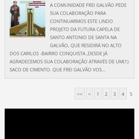
A COMUNIDADE FREI GALVÃO PEDE
SUA COLABORAÇÃO PARA
CONTINUARMOS ESTE LINDO
PROJETO DA FUTURA CAPELA DE
SANTO ANTONIO DE SANTA NA
GALVÃO, QUE RESIDIRÁ NO ALTO
DOS CARILOS -BAIRRO CONQUISTA ,DESDE JÁ
AGRADECEMOS SUA COLABORAÇÃO ATRAVÉS DE UM(1)
SACO DE CIMENTO. QUE FREI GALVÃO VOS...
<<
<
1
2
3
4
5