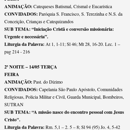
ANIMAÇÃO:
Catequeses Batismal, Crismal e Eucarística
CONVIDADOS:
Paróquia S. Francisco, S. Terezinha e N.S. da
Conceição, Crianças e Catequizandos
SUB TEMA: “Iniciação Cristã e conversão missionária:
Urgente e necessária”.
Liturgia da Palavra:
At 1, 1-11; Sl 46; Mt 28, 16-20. Lec. 1 –
pag 214 - 216
2ª NOITE – 14/05 TERÇA
FEIRA
ANIMAÇÃO:
Past. do Dízimo
CONVIDADOS:
Capelania São Paulo Apóstolo, Comunidades
Religiosas, Policia Militar e Civil, Guarda Municipal, Bombeiros,
SUTRAN
SUB TEMA: “A missão nasce do encontro pessoal com Jesus
Cristo".
Liturgia da Palavra:
Rm. 5,1 – 2. 5 – 8; Sl 94 (95) Jo. 4, 5-42