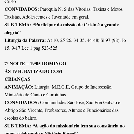
Cristo
CONVIDADOS:
Paróquia N. S das Vitórias, Taxista e Motos
Taxistas, Adolescentes e Juventude em geral.
SUB TEMA: “Participar da missão de Cristo é a grande
alegria”
Liturgia da Palavra:
At 10, 25-26. 34-35. 44-48; Sl 97 (98); Jo
15, 9-17 Lec 1 pag 523-525
7ª NOITE – 19/05 DOMINGO
ÀS 19 H. BATIZADO COM
CRIANÇAS
ANIMAÇÃO:
Liturgia, M.E.C.E, Grupo de Intercessão,
Ministério de Canto e Coroinhas
CONVIDADOS:
Comunidades São José, São Frei Galvão e
Abrigo São Vicente, Professores, Alunos e Funcionários das
escolas do bairro.
SUB TEMA: “A ação do missionário tem sua constância no
amor, celebrando o Mistério Pascal”